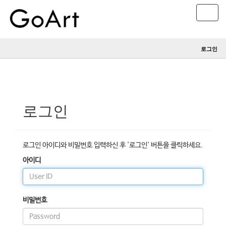
T
o
g
g
로그인
l
e
n
a
v
i
로그인
g
a
t
i
로그인 아이디와 비밀번호 입력하신 후 '로그인' 버튼을 클릭하세요.
o
아이디
n
비밀번호