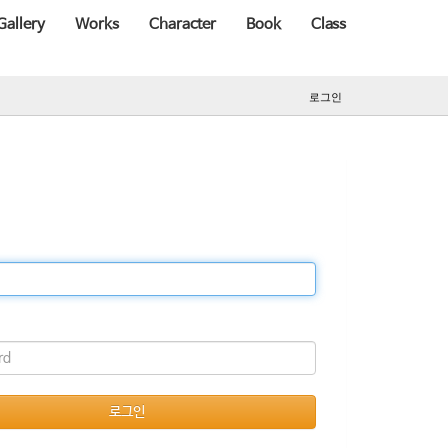
Gallery
Works
Character
Book
Class
로그인
로그인