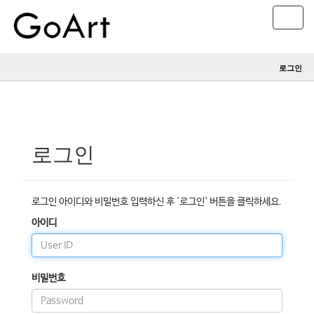
T
o
g
g
로그인
l
e
n
a
v
i
로그인
g
a
t
i
로그인 아이디와 비밀번호 입력하신 후 '로그인' 버튼을 클릭하세요.
o
아이디
n
비밀번호