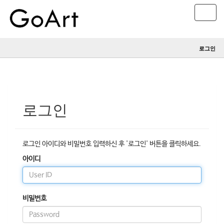
T
o
g
g
로그인
l
e
n
a
v
i
로그인
g
a
t
i
로그인 아이디와 비밀번호 입력하신 후 '로그인' 버튼을 클릭하세요.
o
아이디
n
비밀번호